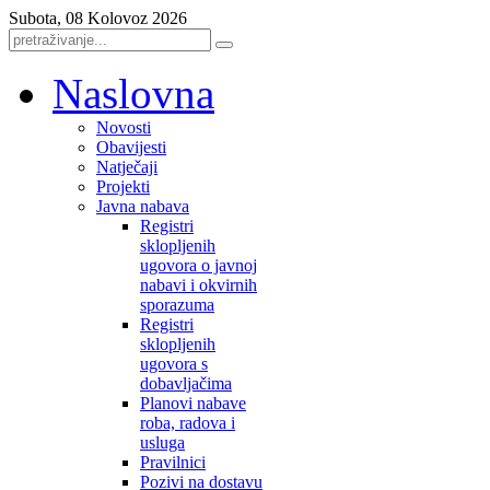
Subota, 08 Kolovoz 2026
Naslovna
Novosti
Obavijesti
Natječaji
Projekti
Javna nabava
Registri
sklopljenih
ugovora o javnoj
nabavi i okvirnih
sporazuma
Registri
sklopljenih
ugovora s
dobavljačima
Planovi nabave
roba, radova i
usluga
Pravilnici
Pozivi na dostavu