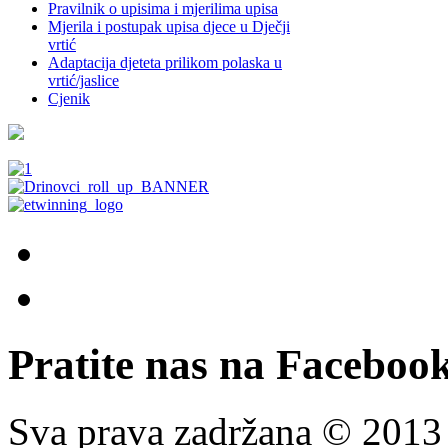
Pravilnik o upisima i mjerilima upisa
Mjerila i postupak upisa djece u Dječji
vrtić
Adaptacija djeteta prilikom polaska u
vrtić/jaslice
Cjenik
Pratite nas na Facebook
Sva prava zadržana © 201