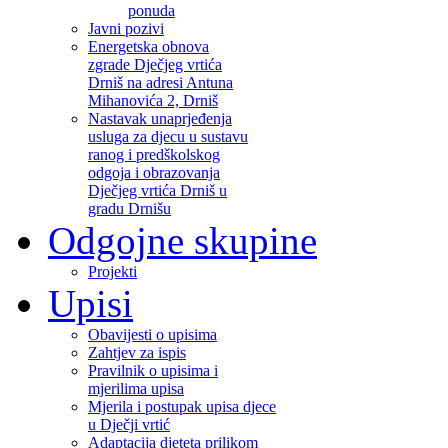
ponuda
Javni pozivi
Energetska obnova
zgrade Dječjeg vrtića
Drniš na adresi Antuna
Mihanovića 2, Drniš
Nastavak unaprjeđenja
usluga za djecu u sustavu
ranog i predškolskog
odgoja i obrazovanja
Dječjeg vrtića Drniš u
gradu Drnišu
Odgojne skupine
Projekti
Upisi
Obavijesti o upisima
Zahtjev za ispis
Pravilnik o upisima i
mjerilima upisa
Mjerila i postupak upisa djece
u Dječji vrtić
Adaptacija djeteta prilikom