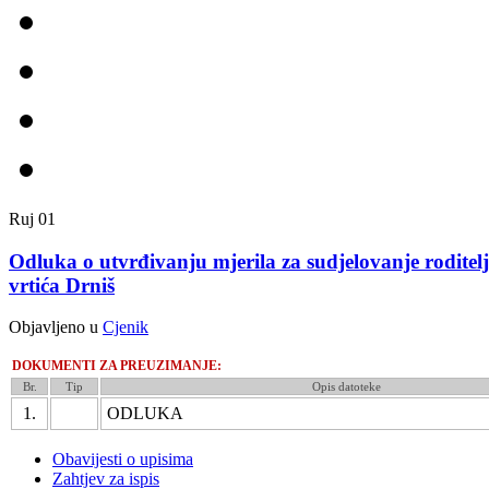
Ruj
01
Odluka o utvrđivanju mjerila za sudjelovanje roditel
vrtića Drniš
Objavljeno u
Cjenik
DOKUMENTI ZA PREUZIMANJE:
Br.
Tip
Opis datoteke
1.
ODLUKA
Obavijesti o upisima
Zahtjev za ispis