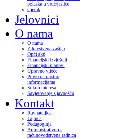
polaska u vrtić/jaslice
Cjenik
Jelovnici
O nama
O nama
Zdravstvena zaštita
Opći akti
Financijski izvještaji
Financijski planovi
Upravno vijeće
Pravo na pristup
informacijama
Sukob interesa
Savjetovanje s javnošću
Kontakt
Ravnateljica
Tajnica
Pedagoginja
Administrativno -
računovodstvena radnica