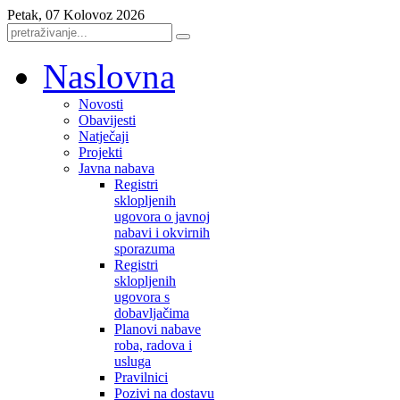
Petak, 07 Kolovoz 2026
Naslovna
Novosti
Obavijesti
Natječaji
Projekti
Javna nabava
Registri
sklopljenih
ugovora o javnoj
nabavi i okvirnih
sporazuma
Registri
sklopljenih
ugovora s
dobavljačima
Planovi nabave
roba, radova i
usluga
Pravilnici
Pozivi na dostavu