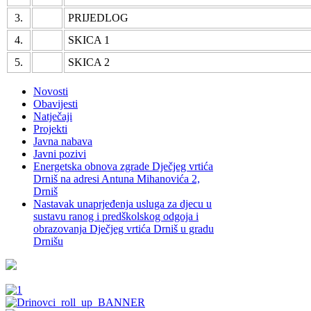
3.
PRIJEDLOG
4.
SKICA 1
5.
SKICA 2
Novosti
Obavijesti
Natječaji
Projekti
Javna nabava
Javni pozivi
Energetska obnova zgrade Dječjeg vrtića
Drniš na adresi Antuna Mihanovića 2,
Drniš
Nastavak unaprjeđenja usluga za djecu u
sustavu ranog i predškolskog odgoja i
obrazovanja Dječjeg vrtića Drniš u gradu
Drnišu