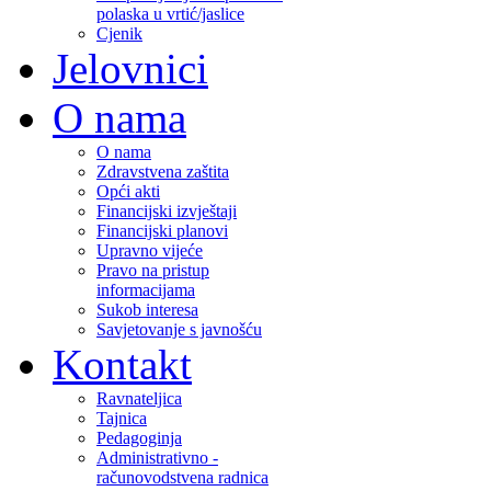
polaska u vrtić/jaslice
Cjenik
Jelovnici
O nama
O nama
Zdravstvena zaštita
Opći akti
Financijski izvještaji
Financijski planovi
Upravno vijeće
Pravo na pristup
informacijama
Sukob interesa
Savjetovanje s javnošću
Kontakt
Ravnateljica
Tajnica
Pedagoginja
Administrativno -
računovodstvena radnica