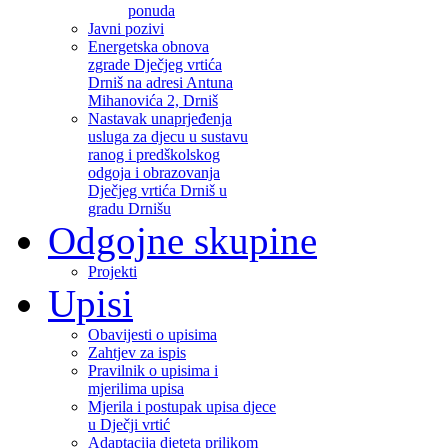
ponuda
Javni pozivi
Energetska obnova
zgrade Dječjeg vrtića
Drniš na adresi Antuna
Mihanovića 2, Drniš
Nastavak unaprjeđenja
usluga za djecu u sustavu
ranog i predškolskog
odgoja i obrazovanja
Dječjeg vrtića Drniš u
gradu Drnišu
Odgojne skupine
Projekti
Upisi
Obavijesti o upisima
Zahtjev za ispis
Pravilnik o upisima i
mjerilima upisa
Mjerila i postupak upisa djece
u Dječji vrtić
Adaptacija djeteta prilikom