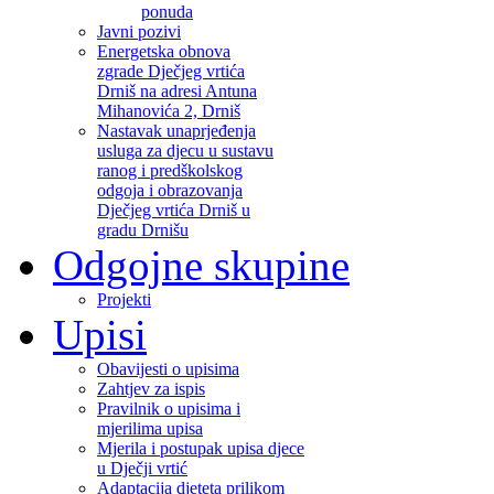
ponuda
Javni pozivi
Energetska obnova
zgrade Dječjeg vrtića
Drniš na adresi Antuna
Mihanovića 2, Drniš
Nastavak unaprjeđenja
usluga za djecu u sustavu
ranog i predškolskog
odgoja i obrazovanja
Dječjeg vrtića Drniš u
gradu Drnišu
Odgojne skupine
Projekti
Upisi
Obavijesti o upisima
Zahtjev za ispis
Pravilnik o upisima i
mjerilima upisa
Mjerila i postupak upisa djece
u Dječji vrtić
Adaptacija djeteta prilikom