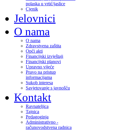
polaska u vrtić/jaslice
Cjenik
Jelovnici
O nama
O nama
Zdravstvena zaštita
Opći akti
Financijski izvještaji
Financijski planovi
Upravno vijeće
Pravo na pristup
informacijama
Sukob interesa
Savjetovanje s javnošću
Kontakt
Ravnateljica
Tajnica
Pedagoginja
Administrativno -
računovodstvena radnica