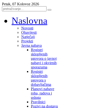
Petak, 07 Kolovoz 2026
Naslovna
Novosti
Obavijesti
Natječaji
Projekti
Javna nabava
Registri
sklopljenih
ugovora o javnoj
nabavi i okvirnih
sporazuma
Registri
sklopljenih
ugovora s
dobavljačima
Planovi nabave
roba, radova i
usluga
Pravilnici
Pozivi na dostavu