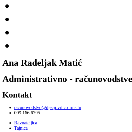
Ana Radeljak Matić
Administrativno - računovodstv
Kontakt
racunovodstvo@djecji-vrtic-drnis.hr
099 166 6795
Ravnateljica
Tajnica