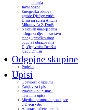
ponuda
Javni pozivi
Energetska obnova
zgrade Dječjeg vrtića
Drniš na adresi Antuna
Mihanovića 2, Drniš
Nastavak unaprjeđenja
usluga za djecu u sustavu
ranog i predškolskog
odgoja i obrazovanja
Dječjeg vrtića Drniš u
gradu Drnišu
Odgojne skupine
Projekti
Upisi
Obavijesti o upisima
Zahtjev za ispis
Pravilnik o upisima i
mjerilima upisa
Mjerila i postupak upisa djece
u Dječji vrtić
Adaptacija djeteta prilikom