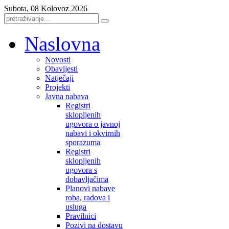
Subota, 08 Kolovoz 2026
Naslovna
Novosti
Obavijesti
Natječaji
Projekti
Javna nabava
Registri
sklopljenih
ugovora o javnoj
nabavi i okvirnih
sporazuma
Registri
sklopljenih
ugovora s
dobavljačima
Planovi nabave
roba, radova i
usluga
Pravilnici
Pozivi na dostavu