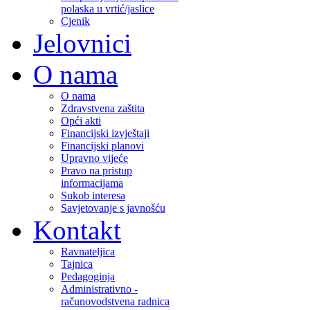
polaska u vrtić/jaslice
Cjenik
Jelovnici
O nama
O nama
Zdravstvena zaštita
Opći akti
Financijski izvještaji
Financijski planovi
Upravno vijeće
Pravo na pristup
informacijama
Sukob interesa
Savjetovanje s javnošću
Kontakt
Ravnateljica
Tajnica
Pedagoginja
Administrativno -
računovodstvena radnica