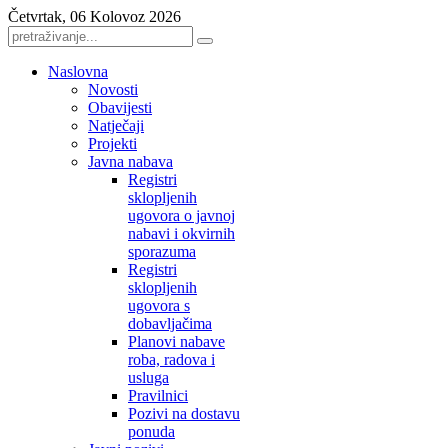
Četvrtak, 06 Kolovoz 2026
Naslovna
Novosti
Obavijesti
Natječaji
Projekti
Javna nabava
Registri
sklopljenih
ugovora o javnoj
nabavi i okvirnih
sporazuma
Registri
sklopljenih
ugovora s
dobavljačima
Planovi nabave
roba, radova i
usluga
Pravilnici
Pozivi na dostavu
ponuda