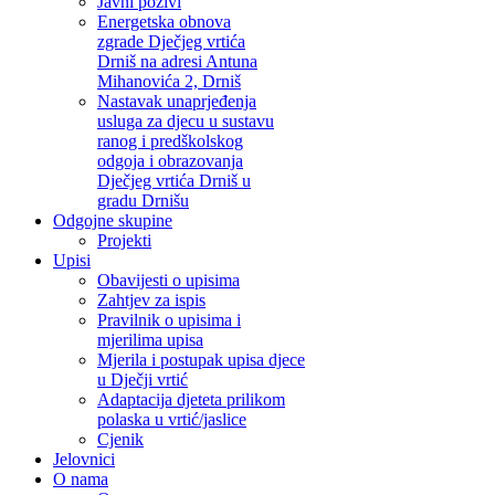
Javni pozivi
Energetska obnova
zgrade Dječjeg vrtića
Drniš na adresi Antuna
Mihanovića 2, Drniš
Nastavak unaprjeđenja
usluga za djecu u sustavu
ranog i predškolskog
odgoja i obrazovanja
Dječjeg vrtića Drniš u
gradu Drnišu
Odgojne skupine
Projekti
Upisi
Obavijesti o upisima
Zahtjev za ispis
Pravilnik o upisima i
mjerilima upisa
Mjerila i postupak upisa djece
u Dječji vrtić
Adaptacija djeteta prilikom
polaska u vrtić/jaslice
Cjenik
Jelovnici
O nama