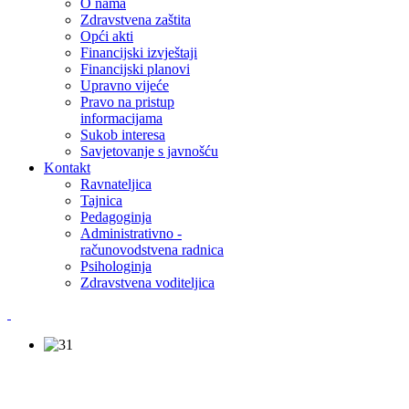
O nama
Zdravstvena zaštita
Opći akti
Financijski izvještaji
Financijski planovi
Upravno vijeće
Pravo na pristup
informacijama
Sukob interesa
Savjetovanje s javnošću
Kontakt
Ravnateljica
Tajnica
Pedagoginja
Administrativno -
računovodstvena radnica
Psihologinja
Zdravstvena voditeljica