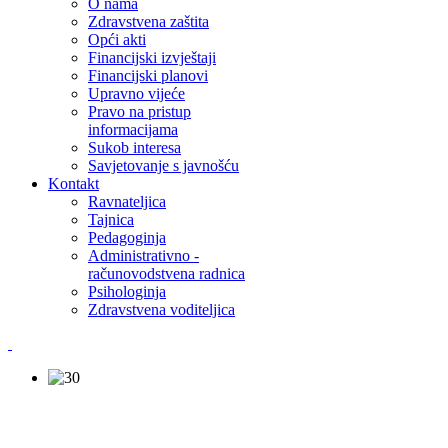
O nama
Zdravstvena zaštita
Opći akti
Financijski izvještaji
Financijski planovi
Upravno vijeće
Pravo na pristup
informacijama
Sukob interesa
Savjetovanje s javnošću
Kontakt
Ravnateljica
Tajnica
Pedagoginja
Administrativno -
računovodstvena radnica
Psihologinja
Zdravstvena voditeljica