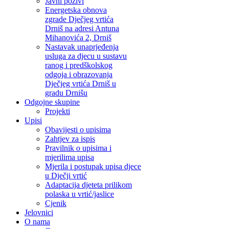
Javni pozivi
Energetska obnova
zgrade Dječjeg vrtića
Drniš na adresi Antuna
Mihanovića 2, Drniš
Nastavak unaprjeđenja
usluga za djecu u sustavu
ranog i predškolskog
odgoja i obrazovanja
Dječjeg vrtića Drniš u
gradu Drnišu
Odgojne skupine
Projekti
Upisi
Obavijesti o upisima
Zahtjev za ispis
Pravilnik o upisima i
mjerilima upisa
Mjerila i postupak upisa djece
u Dječji vrtić
Adaptacija djeteta prilikom
polaska u vrtić/jaslice
Cjenik
Jelovnici
O nama