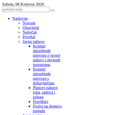
Subota, 08 Kolovoz 2026
Naslovna
Novosti
Obavijesti
Natječaji
Projekti
Javna nabava
Registri
sklopljenih
ugovora o javnoj
nabavi i okvirnih
sporazuma
Registri
sklopljenih
ugovora s
dobavljačima
Planovi nabave
roba, radova i
usluga
Pravilnici
Pozivi na dostavu
ponuda