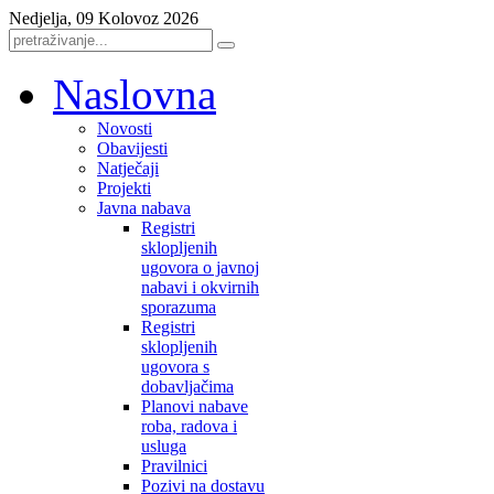
Nedjelja, 09 Kolovoz 2026
Naslovna
Novosti
Obavijesti
Natječaji
Projekti
Javna nabava
Registri
sklopljenih
ugovora o javnoj
nabavi i okvirnih
sporazuma
Registri
sklopljenih
ugovora s
dobavljačima
Planovi nabave
roba, radova i
usluga
Pravilnici
Pozivi na dostavu