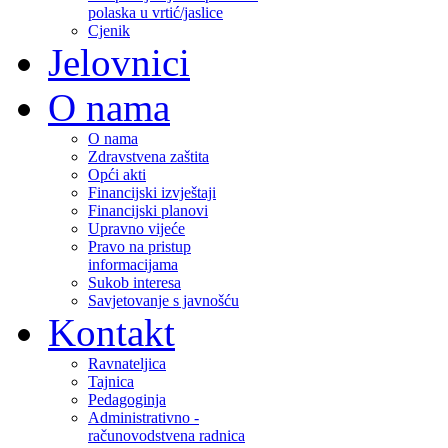
polaska u vrtić/jaslice
Cjenik
Jelovnici
O nama
O nama
Zdravstvena zaštita
Opći akti
Financijski izvještaji
Financijski planovi
Upravno vijeće
Pravo na pristup
informacijama
Sukob interesa
Savjetovanje s javnošću
Kontakt
Ravnateljica
Tajnica
Pedagoginja
Administrativno -
računovodstvena radnica