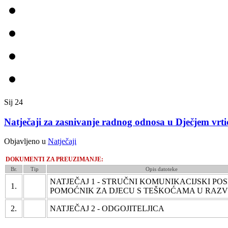
Sij
24
Natječaji za zasnivanje radnog odnosa u Dječjem vrti
Objavljeno u
Natječaji
DOKUMENTI ZA PREUZIMANJE:
Br.
Tip
Opis datoteke
NATJEČAJ 1 - STRUČNI KOMUNIKACIJSKI POS
1.
POMOĆNIK ZA DJECU S TEŠKOĆAMA U RAZ
2.
NATJEČAJ 2 - ODGOJITELJICA