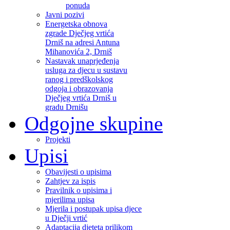
ponuda
Javni pozivi
Energetska obnova
zgrade Dječjeg vrtića
Drniš na adresi Antuna
Mihanovića 2, Drniš
Nastavak unaprjeđenja
usluga za djecu u sustavu
ranog i predškolskog
odgoja i obrazovanja
Dječjeg vrtića Drniš u
gradu Drnišu
Odgojne skupine
Projekti
Upisi
Obavijesti o upisima
Zahtjev za ispis
Pravilnik o upisima i
mjerilima upisa
Mjerila i postupak upisa djece
u Dječji vrtić
Adaptacija djeteta prilikom