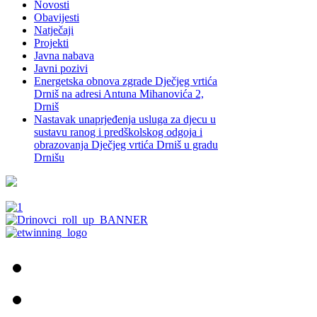
Novosti
Obavijesti
Natječaji
Projekti
Javna nabava
Javni pozivi
Energetska obnova zgrade Dječjeg vrtića
Drniš na adresi Antuna Mihanovića 2,
Drniš
Nastavak unaprjeđenja usluga za djecu u
sustavu ranog i predškolskog odgoja i
obrazovanja Dječjeg vrtića Drniš u gradu
Drnišu