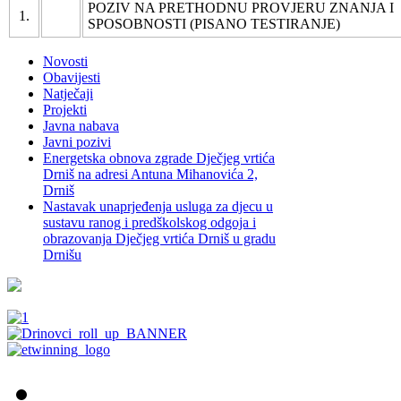
POZIV NA PRETHODNU PROVJERU ZNANJA I
1.
SPOSOBNOSTI (PISANO TESTIRANJE)
Novosti
Obavijesti
Natječaji
Projekti
Javna nabava
Javni pozivi
Energetska obnova zgrade Dječjeg vrtića
Drniš na adresi Antuna Mihanovića 2,
Drniš
Nastavak unaprjeđenja usluga za djecu u
sustavu ranog i predškolskog odgoja i
obrazovanja Dječjeg vrtića Drniš u gradu
Drnišu