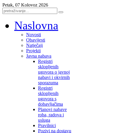
Petak, 07 Kolovoz 2026
Naslovna
Novosti
Obavijesti
Natječaji
Projekti
Javna nabava
Registri
sklopljenih
ugovora o javnoj
nabavi i okvirnih
sporazuma
Registri
sklopljenih
ugovora s
dobavljačima
Planovi nabave
roba, radova i
usluga
Pravilnici
Pozivi na dostavu