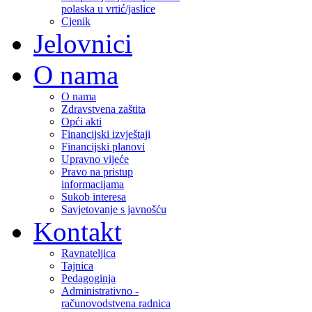
polaska u vrtić/jaslice
Cjenik
Jelovnici
O nama
O nama
Zdravstvena zaštita
Opći akti
Financijski izvještaji
Financijski planovi
Upravno vijeće
Pravo na pristup
informacijama
Sukob interesa
Savjetovanje s javnošću
Kontakt
Ravnateljica
Tajnica
Pedagoginja
Administrativno -
računovodstvena radnica