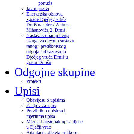
ponuda
Javni pozivi
Energetska obnova
zgrade Dječjeg vrtića
Drniš na adresi Antuna
Mihanovića 2, Drniš
Nastavak unaprjeđenja
usluga za djecu u sustavu
ranog i predškolskog
odgoja i obrazovanja
Dječjeg vrtića Drniš u
gradu Drnišu
Odgojne skupine
Projekti
Upisi
Obavijesti o upisima
Zahtjev za ispis
Pravilnik o upisima i
mjerilima upisa
Mjerila i postupak upisa djece
u Dječji vrtić
Adaptacija djeteta prilikom