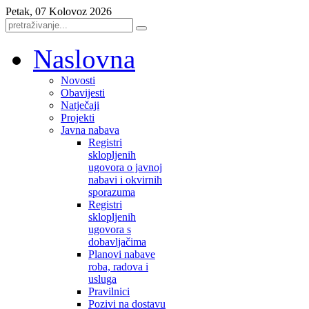
Petak, 07 Kolovoz 2026
Naslovna
Novosti
Obavijesti
Natječaji
Projekti
Javna nabava
Registri
sklopljenih
ugovora o javnoj
nabavi i okvirnih
sporazuma
Registri
sklopljenih
ugovora s
dobavljačima
Planovi nabave
roba, radova i
usluga
Pravilnici
Pozivi na dostavu