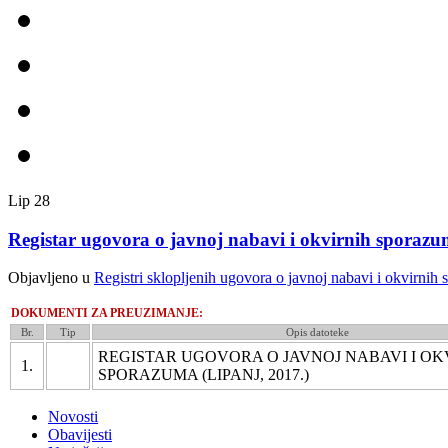
Lip
28
Registar ugovora o javnoj nabavi i okvirnih sporazum
Objavljeno u
Registri sklopljenih ugovora o javnoj nabavi i okvirnih
DOKUMENTI ZA PREUZIMANJE:
Br.
Tip
Opis datoteke
REGISTAR UGOVORA O JAVNOJ NABAVI I OK
1.
SPORAZUMA (LIPANJ, 2017.)
Novosti
Obavijesti