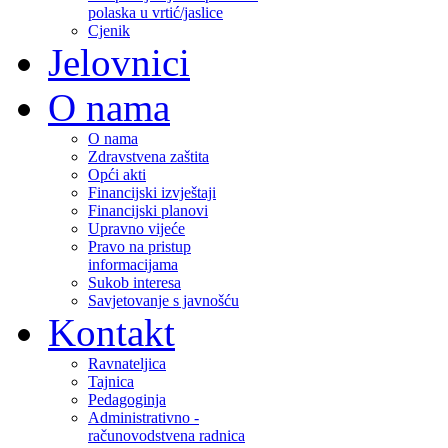
polaska u vrtić/jaslice
Cjenik
Jelovnici
O nama
O nama
Zdravstvena zaštita
Opći akti
Financijski izvještaji
Financijski planovi
Upravno vijeće
Pravo na pristup
informacijama
Sukob interesa
Savjetovanje s javnošću
Kontakt
Ravnateljica
Tajnica
Pedagoginja
Administrativno -
računovodstvena radnica