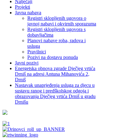
Natječaji
Projekti
Javna nabava
Registri sklopljenih ugovora o
javnoj nabavi i okvirnih sporazuma
Registri sklopljenih ugovora s
dobavljačima
Planovi nabave roba, radova i
usluga
Pravilnici
Pozivi na dostavu ponuda
Javni pozivi
Energetska obnova zgrade Dječjeg vrtića
Drniš na adresi Antuna Mihanovića 2,
Drniš
Nastavak unaprjeđenja usluga za djecu u
sustavu ranog i predškolskog odgoja i
obrazovanja Dječjeg vrtića Drniš u gradu
Drnišu