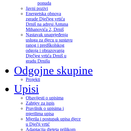
ponuda
Javni pozivi
Energetska obnova
zgrade Dječjeg vrtića
Drniš na adresi Antuna
Mihanovića 2, Drniš
Nastavak unaprjeđenja
usluga za djecu u sustavu
ranog i predškolskog
odgoja i obrazovanja
Dječjeg vrtića Drniš u
gradu Drnišu
Odgojne skupine
Projekti
Upisi
Obavijesti o upisima
Zahtjev za ispis
Pravilnik o upisima i
mjerilima upisa
Mjerila i postupak upisa djece
u Dječji vrtić
Adaptacija djeteta prilikom