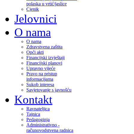
polaska u vrtić/jaslice
Cjenik
Jelovnici
O nama
O nama
Zdravstvena zaštita
Opći akti
Financijski izvještaji
Financijski planovi
Upravno vijeće
Pravo na pristup
informacijama
Sukob interesa
Savjetovanje s javnošću
Kontakt
Ravnateljica
Tajnica
Pedagoginja
Administrativno -
računovodstvena radnica