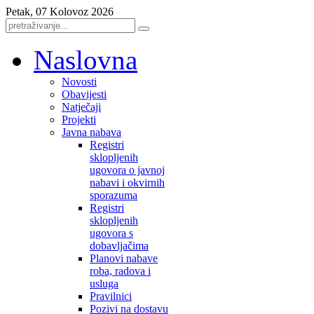
Petak, 07 Kolovoz 2026
Naslovna
Novosti
Obavijesti
Natječaji
Projekti
Javna nabava
Registri
sklopljenih
ugovora o javnoj
nabavi i okvirnih
sporazuma
Registri
sklopljenih
ugovora s
dobavljačima
Planovi nabave
roba, radova i
usluga
Pravilnici
Pozivi na dostavu