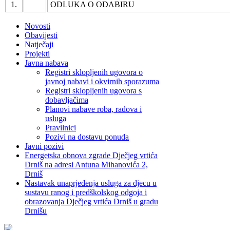
1.
ODLUKA O ODABIRU
Novosti
Obavijesti
Natječaji
Projekti
Javna nabava
Registri sklopljenih ugovora o
javnoj nabavi i okvirnih sporazuma
Registri sklopljenih ugovora s
dobavljačima
Planovi nabave roba, radova i
usluga
Pravilnici
Pozivi na dostavu ponuda
Javni pozivi
Energetska obnova zgrade Dječjeg vrtića
Drniš na adresi Antuna Mihanovića 2,
Drniš
Nastavak unaprjeđenja usluga za djecu u
sustavu ranog i predškolskog odgoja i
obrazovanja Dječjeg vrtića Drniš u gradu
Drnišu