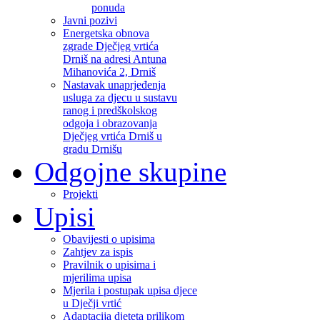
ponuda
Javni pozivi
Energetska obnova
zgrade Dječjeg vrtića
Drniš na adresi Antuna
Mihanovića 2, Drniš
Nastavak unaprjeđenja
usluga za djecu u sustavu
ranog i predškolskog
odgoja i obrazovanja
Dječjeg vrtića Drniš u
gradu Drnišu
Odgojne skupine
Projekti
Upisi
Obavijesti o upisima
Zahtjev za ispis
Pravilnik o upisima i
mjerilima upisa
Mjerila i postupak upisa djece
u Dječji vrtić
Adaptacija djeteta prilikom