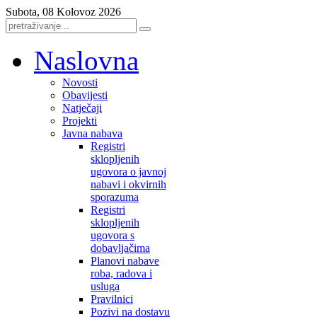
Subota, 08 Kolovoz 2026
Naslovna
Novosti
Obavijesti
Natječaji
Projekti
Javna nabava
Registri
sklopljenih
ugovora o javnoj
nabavi i okvirnih
sporazuma
Registri
sklopljenih
ugovora s
dobavljačima
Planovi nabave
roba, radova i
usluga
Pravilnici
Pozivi na dostavu