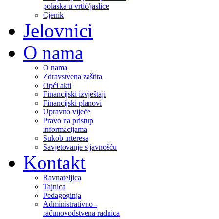
polaska u vrtić/jaslice
Cjenik
Jelovnici
O nama
O nama
Zdravstvena zaštita
Opći akti
Financijski izvještaji
Financijski planovi
Upravno vijeće
Pravo na pristup
informacijama
Sukob interesa
Savjetovanje s javnošću
Kontakt
Ravnateljica
Tajnica
Pedagoginja
Administrativno -
računovodstvena radnica