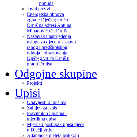
ponuda
Javni pozivi
Energetska obnova
zgrade Dječjeg vrtića
Drniš na adresi Antuna
Mihanovića 2, Drniš
Nastavak unaprjeđenja
usluga za djecu u sustavu
ranog i predškolskog
odgoja i obrazovanja
Dječjeg vrtića Drniš u
gradu Drnišu
Odgojne skupine
Projekti
Upisi
Obavijesti o upisima
Zahtjev za ispis
Pravilnik o upisima i
mjerilima upisa
Mjerila i postupak upisa djece
u Dječji vrtić
Adaptacija djeteta prilikom